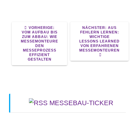
VORHERIGER
NÄCHSTER
VORHERIGE:
NÄCHSTER:
AUS
BEITRAG:
BEITRAG:
VOM AUFBAU BIS
FEHLERN LERNEN:
ZUM ABBAU: WIE
WICHTIGE
MESSEMONTEURE
LESSONS LEARNED
DEN
VON ERFAHRENEN
MESSEPROZESS
MESSEMONTEUREN
EFFIZIENT
GESTALTEN
MESSEBAU-TICKER
Gia Long bietet Komplettlösungen für den
Messebau. - Vietnam.vn
5. August 2026