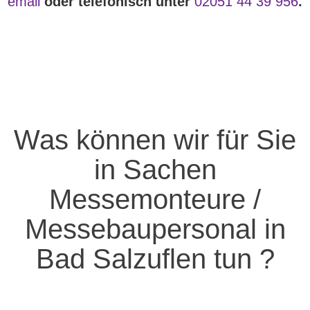
email
oder telefonisch unter
02051 44 39 956
.
Was können wir für Sie
in Sachen
Messemonteure /
Messebaupersonal in
Bad Salzuflen tun ?