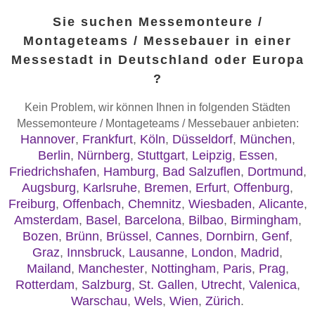
Sie suchen Messemonteure /
Montageteams / Messebauer in einer
Messestadt in Deutschland oder Europa
?
Kein Problem, wir können Ihnen in folgenden Städten
Messemonteure / Montageteams / Messebauer anbieten:
Hannover
,
Frankfurt
,
Köln
,
Düsseldorf
,
München
,
Berlin
,
Nürnberg
,
Stuttgart
,
Leipzig
,
Essen
,
Friedrichshafen
,
Hamburg
,
Bad Salzuflen
,
Dortmund
,
Augsburg
,
Karlsruhe
,
Bremen
,
Erfurt
,
Offenburg
,
Freiburg
,
Offenbach
,
Chemnitz
,
Wiesbaden
,
Alicante
,
Amsterdam
,
Basel
,
Barcelona
,
Bilbao
,
Birmingham
,
Bozen
,
Brünn
,
Brüssel
,
Cannes
,
Dornbirn
,
Genf
,
Graz
,
Innsbruck
,
Lausanne
,
London
,
Madrid
,
Mailand
,
Manchester
,
Nottingham
,
Paris
,
Prag
,
Rotterdam
,
Salzburg
,
St. Gallen
,
Utrecht
,
Valenica
,
Warschau
,
Wels
,
Wien
,
Zürich
.