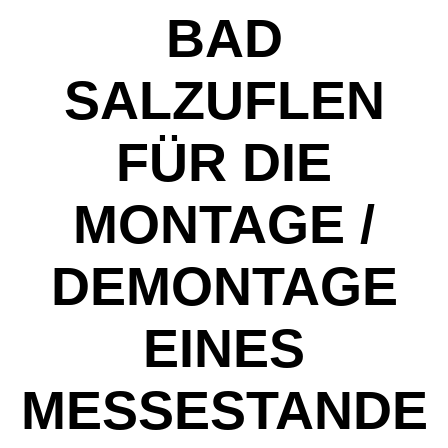
AD S
ALZUFLEN F
ÜR DIE M
ONTAGE / D
EMONTAGE E
INES M
ESSESTANDES