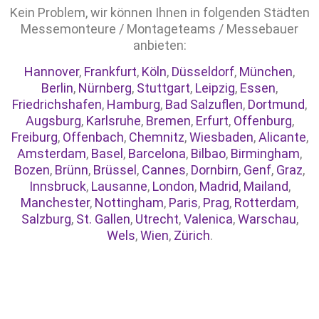
Kein Problem, wir können Ihnen in folgenden Städten
Messemonteure / Montageteams / Messebauer
anbieten:
Hannover
,
Frankfurt
,
Köln
,
Düsseldorf
,
München
,
Berlin
,
Nürnberg
,
Stuttgart
,
Leipzig
,
Essen
,
Friedrichshafen
,
Hamburg
,
Bad Salzuflen
,
Dortmund
,
Augsburg
,
Karlsruhe
,
Bremen
,
Erfurt
,
Offenburg
,
Freiburg
,
Offenbach
,
Chemnitz
,
Wiesbaden
,
Alicante
,
Amsterdam
,
Basel
,
Barcelona
,
Bilbao
,
Birmingham
,
Bozen
,
Brünn
,
Brüssel
,
Cannes
,
Dornbirn
,
Genf
,
Graz
,
Innsbruck
,
Lausanne
,
London
,
Madrid
,
Mailand
,
Manchester
,
Nottingham
,
Paris
,
Prag
,
Rotterdam
,
Salzburg
,
St. Gallen
,
Utrecht
,
Valenica
,
Warschau
,
Wels
,
Wien
,
Zürich
.
© 2026 MESSEMONTEUR - Die
Messebauer. WordPress mit dem Theme
OnePage