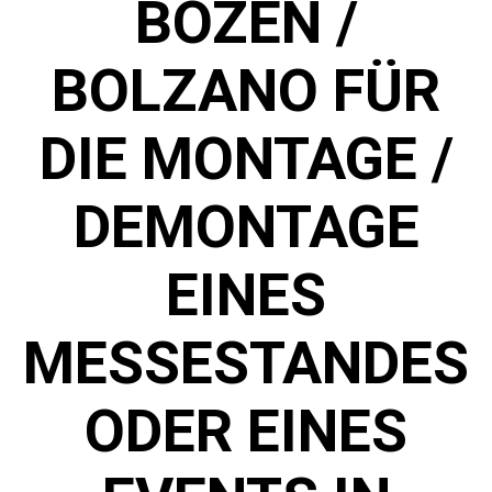
OZEN / B
OLZANO FÜR D
IE MONTAGE / D
EMONTAGE E
INES M
ESSESTANDES O
DER EINES E