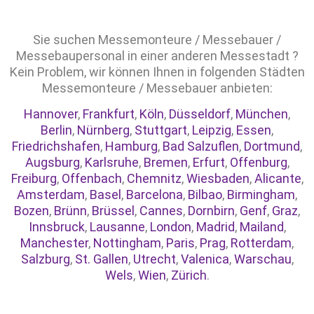
Sie suchen Messemonteure / Messebauer /
Messebaupersonal in einer anderen Messestadt ?
Kein Problem, wir können Ihnen in folgenden Städten
Messemonteure / Messebauer anbieten:
Hannover
,
Frankfurt
,
Köln
,
Düsseldorf
,
München
,
Berlin
,
Nürnberg
,
Stuttgart
,
Leipzig
,
Essen
,
Friedrichshafen
,
Hamburg
,
Bad Salzuflen
,
Dortmund
,
Augsburg
,
Karlsruhe
,
Bremen
,
Erfurt
,
Offenburg
,
Freiburg
,
Offenbach
,
Chemnitz
,
Wiesbaden
,
Alicante
,
Amsterdam
,
Basel
,
Barcelona
,
Bilbao
,
Birmingham
,
Bozen
,
Brünn
,
Brüssel
,
Cannes
,
Dornbirn
,
Genf
,
Graz
,
Innsbruck
,
Lausanne
,
London
,
Madrid
,
Mailand
,
Manchester
,
Nottingham
,
Paris
,
Prag
,
Rotterdam
,
Salzburg
,
St. Gallen
,
Utrecht
,
Valenica
,
Warschau
,
Wels
,
Wien
,
Zürich
.