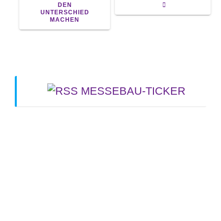
DEN
UNTERSCHIED
MACHEN
MESSEBAU-TICKER
Gia Long bietet Komplettlösungen für den
Messebau. - Vietnam.vn
5. August 2026
MBI-Messebau gewinnt German Brand Award für
Messeauftritt von Amann Girrbach auf der IDS
2025 in Köln - Presseportal
16. Juli 2026
Messestandbauer auswählen: die wichtigsten
Kriterien für Aussteller in Europa - polenjournal.de
28. Mai 2026