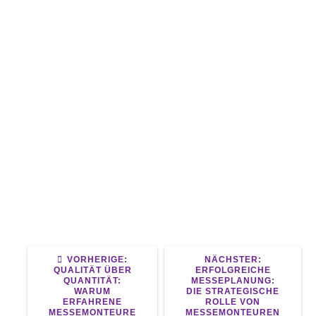
Wie Messemonteure Professionalität
ausstrahlen
Wie Messemonteure die Ästhetik von
Messeständen perfektionieren
Wie Messemonteure beeindruckende
Architektur schaffen
Wie Messemonteure mit Partnern
gemeinsam wachsen
Wie Messemonteure
außergewöhnliche Stände gestalten
Die wichtigsten Schritte für
angehende Messemonteure
VORHERIGER
NÄCHSTER
VORHERIGE:
NÄCHSTER:
BEITRAG:
BEITRAG:
QUALITÄT ÜBER
ERFOLGREICHE
QUANTITÄT:
MESSEPLANUNG:
WARUM
DIE STRATEGISCHE
ERFAHRENE
ROLLE VON
MESSEMONTEURE
MESSEMONTEUREN