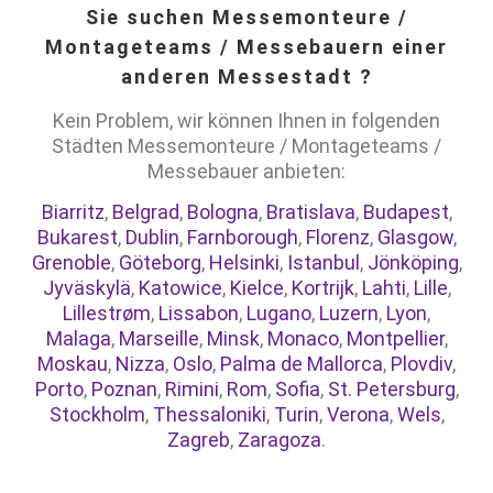
Sie suchen Messemonteure /
Montageteams / Messebauern einer
anderen Messestadt ?
Kein Problem, wir können Ihnen in folgenden
Städten Messemonteure / Montageteams /
Messebauer anbieten:
Biarritz
,
Belgrad
,
Bologna
,
Bratislava
,
Budapest
,
Bukarest
,
Dublin
,
Farnborough
,
Florenz
,
Glasgow
,
Grenoble
,
Göteborg
,
Helsinki
,
Istanbul
,
Jönköping
,
Jyväskylä
,
Katowice
,
Kielce
,
Kortrijk
,
Lahti
,
Lille
,
Lillestrøm
,
Lissabon
,
Lugano
,
Luzern
,
Lyon
,
Malaga
,
Marseille
,
Minsk
,
Monaco
,
Montpellier
,
Moskau
,
Nizza
,
Oslo
,
Palma de Mallorca
,
Plovdiv
,
Porto
,
Poznan
,
Rimini
,
Rom
,
Sofia
,
St. Petersburg
,
Stockholm
,
Thessaloniki
,
Turin
,
Verona
,
Wels
,
Zagreb
,
Zaragoza
.