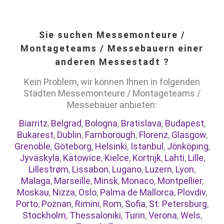
Sie suchen Messemonteure /
Montageteams / Messebauern einer
anderen Messestadt ?
Kein Problem, wir können Ihnen in folgenden
Städten Messemonteure / Montageteams /
Messebauer anbieten:
Biarritz
,
Belgrad
,
Bologna
,
Bratislava
,
Budapest
,
Bukarest
,
Dublin
,
Farnborough
,
Florenz
,
Glasgow
,
Grenoble
,
Göteborg
,
Helsinki
,
Istanbul
,
Jönköping
,
Jyväskylä
,
Katowice
,
Kielce
,
Kortrijk
,
Lahti
,
Lille
,
Lillestrøm
,
Lissabon
,
Lugano
,
Luzern
,
Lyon
,
Malaga
,
Marseille
,
Minsk
,
Monaco
,
Montpellier
,
Moskau
,
Nizza
,
Oslo
,
Palma de Mallorca
,
Plovdiv
,
Porto
,
Poznan
,
Rimini
,
Rom
,
Sofia
,
St. Petersburg
,
Stockholm
,
Thessaloniki
,
Turin
,
Verona
,
Wels
,