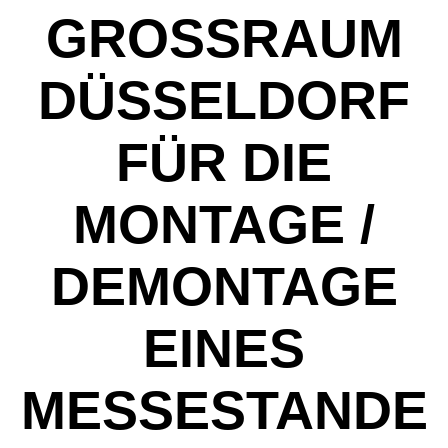
GROSSRAUM D
ÜSSELDORF F
ÜR DIE M
ONTAGE / D
EMONTAGE E
INES M
ESSESTANDES