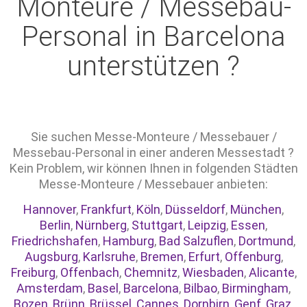
Monteure / Messebau-
Personal in Barcelona
unterstützen ?
Sie suchen Messe-Monteure / Messebauer /
Messebau-Personal in einer anderen Messestadt ?
Kein Problem, wir können Ihnen in folgenden Städten
Messe-Monteure / Messebauer anbieten:
Hannover
,
Frankfurt
,
Köln
,
Düsseldorf
,
München
,
Berlin
,
Nürnberg
,
Stuttgart
,
Leipzig
,
Essen
,
Friedrichshafen
,
Hamburg
,
Bad Salzuflen
,
Dortmund
,
Augsburg
,
Karlsruhe
,
Bremen
,
Erfurt
,
Offenburg
,
Freiburg
,
Offenbach
,
Chemnitz
,
Wiesbaden
,
Alicante
,
Amsterdam
,
Basel
,
Barcelona
,
Bilbao
,
Birmingham
,
Bozen
,
Brünn
,
Brüssel
,
Cannes
,
Dornbirn
,
Genf
,
Graz
,